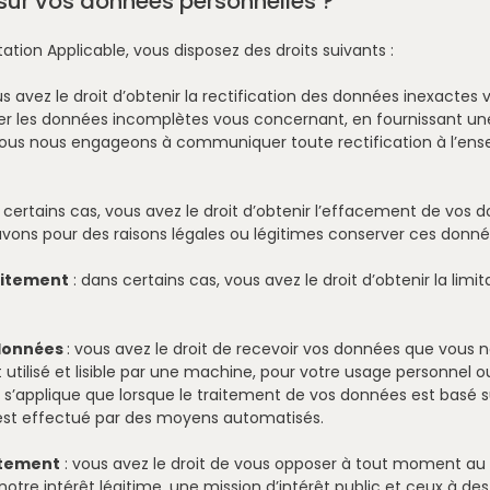
 sur vos données personnelles ?
on Applicable, vous disposez des droits suivants :
us avez le droit d’obtenir la rectification des données inexacte
er les données incomplètes vous concernant, en fournissant u
 nous nous engageons à communiquer toute rectification à l’ens
 certains cas, vous avez le droit d’obtenir l’effacement de vos 
uvons pour des raisons légales ou légitimes conserver ces donné
raitement
: dans certains cas, vous avez le droit d’obtenir la limi
s données
: vous avez le droit de recevoir vos données que vous 
tilisé et lisible par une machine, pour votre usage personnel o
ne s’applique que lorsque le traitement de vos données est basé
est effectué par des moyens automatisés.
aitement
: vous avez le droit de vous opposer à tout moment au
notre intérêt légitime, une mission d’intérêt public et ceux à de