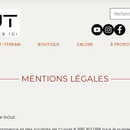
-TERRAIN
BOUTIQUE
SALONS
À PROPO
MENTIONS LÉGALES
ar InOut.
ommerce et des sociétés de Cusset B 985 163 088 sous le numé