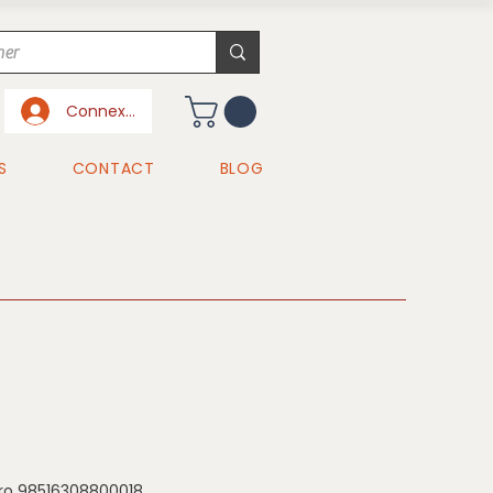
Connexion
S
CONTACT
BLOG
ro 98516308800018.