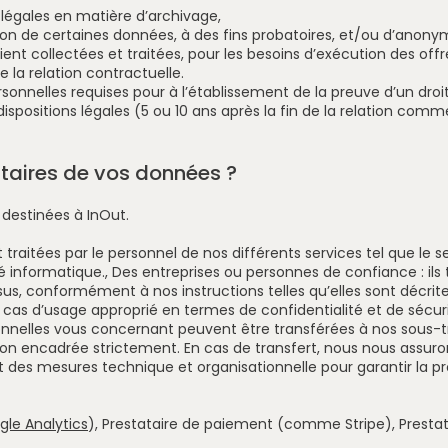
s légales en matière d’archivage,
on de certaines données, à des fins probatoires, et/ou d’anonym
ent collectées et traitées, pour les besoins d’exécution des off
 la relation contractuelle.
sonnelles requises pour à l’établissement de la preuve d’un droi
ositions légales (5 ou 10 ans après la fin de la relation commer
ataires de vos données ?
destinées à InOut.
nt traitées par le personnel de nos différents services tel que le
é informatique., Des entreprises ou personnes de confiance : ils 
us, conformément à nos instructions telles qu’elles sont décrite
s cas d’usage approprié en termes de confidentialité et de sécuri
nnelles vous concernant peuvent être transférées à nos sous-t
çon encadrée strictement. En cas de transfert, nous nous assuro
 des mesures technique et organisationnelle pour garantir la pr
gle Analytics
), Prestataire de paiement (comme Stripe), Presta