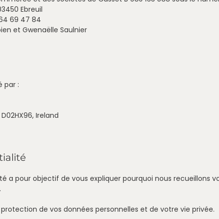
03450 Ebreuil
 64 69 47 84
abien et Gwenaëlle Saulnier
 par :
2 D02HX96, Ireland
ialité
lité a pour objectif de vous expliquer pourquoi nous recueillo
.
 protection de vos données personnelles et de votre vie privée.