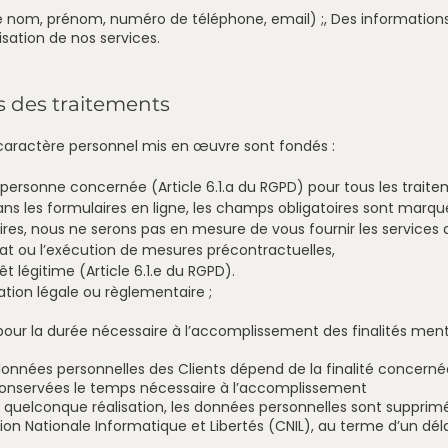
nom, prénom, numéro de téléphone, email) ;, Des informations 
isation de nos services.
 des traitements
caractère personnel mis en œuvre sont fondés :
personne concernée (Article 6.1.a du RGPD) pour tous les traitem
s les formulaires en ligne, les champs obligatoires sont marqué
ires, nous ne serons pas en mesure de vous fournir les service
rat ou l’exécution de mesures précontractuelles,
êt légitime (Article 6.1.e du RGPD).
ation légale ou règlementaire ;
our la durée nécessaire à l’accomplissement des finalités men
onnées personnelles des Clients dépend de la finalité concerné
 conservées le temps nécessaire à l’accomplissement
e quelconque réalisation, les données personnelles sont supprimé
Nationale Informatique et Libertés (CNIL), au terme d’un déla