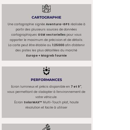
CARTOGRAPHIE
Une cartographie signée
Aventura-GPS
réalisée à
partir des plusieurs sources de données
cartographiques
OSM
vectorielles
pour vous
apporter le maximum de précision et de détails.
La carte peut être établie au
1:25000
afin d'obtenir
des pistes les plus détaillées du marché
Europe + Magreb fournie
PERFORMANCES
Ecran lumineux et précis disponible en
7 et 9"
,
vous permettant de s'adapter à l'environnement de
votre véhicule.
Écran
SolarMAX™
Multi-Touch plat, haute
résolution et facile à utiliser