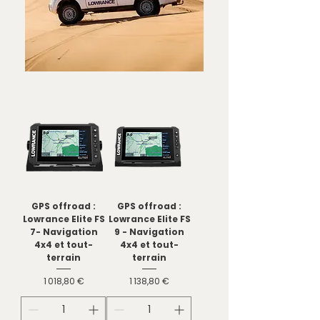
GPS offroad :
GPS offroad :
Lowrance Elite FS
Lowrance Elite FS
7- Navigation
9 - Navigation
4x4 et tout-
4x4 et tout-
terrain
terrain
Prix
Prix
1 018,80 €
1 138,80 €