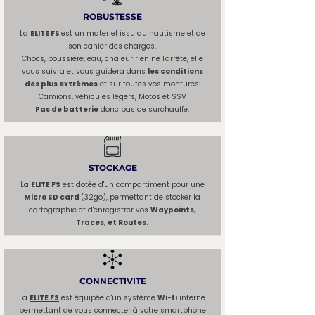
ROBUSTESSE
La
ELITE FS
est un materiel issu du nautisme et de
son cahier des charges.
Chocs, poussière, eau, chaleur rien ne l'arrête, elle
vous suivra et vous guidera dans
les conditions
des plus extrêmes
et sur toutes vos montures:
Camions, véhicules légers, Motos et SSV
Pas de batterie
donc pas de surchauffe.
STOCKAGE
La
ELITE FS
est dotée d'un compartiment pour une
Micro SD card
(32go), permettant de stocker la
cartographie et d'enregistrer vos
Waypoints,
Traces, et Routes.
CONNECTIVITE
La
ELITE FS
est équipée d'un système
Wi-fi
interne
permettant de vous connecter à votre smartphone