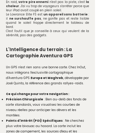
En raid,
votre pire ennemi
n'est pas la piste, c'est
la
chaleur
. J'ai vu trop de voyageurs s'arrêter parce que
leur iPad avait coupé en plein soleil.
Le Lowrance Elite FS est
un appareil sans batterie
:
il
ne surchauffe pas
, ne gonfle pas et reste lisible
quand le soleil frappe directement le tableau de
bord.
C'est l'outil que je conseille à ceux qui veulent de la
sérénité, pas des gadgets.
L'Intelligence du terrain : La
Cartographie Aventura GPS
Un GPS n'est rien sans une bonne carte. Chez InOut,
nous intégrons l'exclusivité cartographique
d'Aventura GPS
Europe et Maghreb
, développée par
José Quinto, la référence des grands rallyes-raids.
Ce qui change pour votre navigation :
Précision Chirurgicale
: Bien au-delà des fonds de
carte standards, vous visualisez les courbes de
niveau réelles pour anticiper les dévers et les
montées.
Points d'Intérêt (POI) Spécifiques
: Ne cherchez
plus votre bivouac au hasard. La carte inclut les
zones de campement, les sources d'eau et les