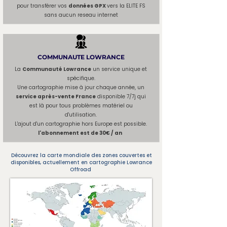
pour transférer vos
données GPX
vers la ELITE FS
sans aucun reseau internet
COMMUNAUTE LOWRANCE
La
Communauté Lowrance
un service unique et
spécifique.
Une cartographie mise à jour chaque année, un
service après-vente France
disponible 7/7j qui
est là pour tous problèmes matériel ou
d'utilisation.
L'ajout d'un cartographie hors Europe est possible.
l'abonnement est de 30€ / an
Découvrez la carte mondiale des zones couvertes et
disponibles, actuellement en cartographie Lowrance
Offroad