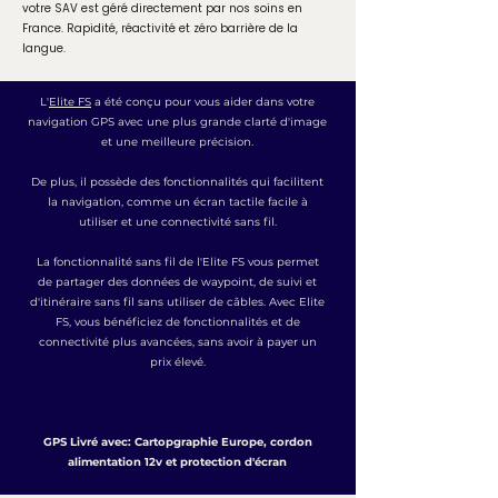
votre SAV est géré directement par nos soins en
France. Rapidité, réactivité et zéro barrière de la
langue.
L'
Elite FS
a été conçu pour vous aider dans votre
navigation GPS avec une plus grande clarté d'image
et une meilleure précision.
De plus, il possède des fonctionnalités qui facilitent
la navigation, comme un écran tactile facile à
utiliser et une connectivité sans fil.
La fonctionnalité sans fil de l'Elite FS vous permet
de partager des données de waypoint, de suivi et
d'itinéraire sans fil sans utiliser de câbles. Avec Elite
FS, vous bénéficiez de fonctionnalités et de
connectivité plus avancées, sans avoir à payer un
prix élevé.
GPS Livré avec: Cartopgraphie Europe, cordon
alimentation 12v et protection d'écran