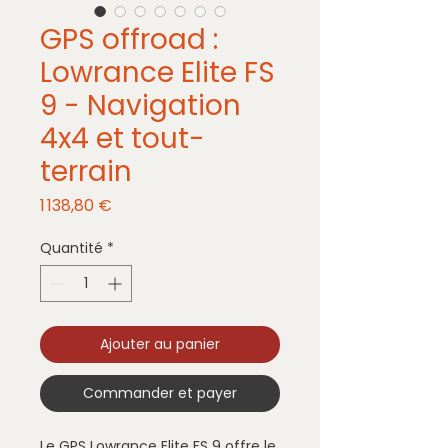
GPS offroad :
Lowrance Elite FS
9 - Navigation
4x4 et tout-
terrain
Prix
1 138,80 €
Quantité
*
Ajouter au panier
Commander et payer
Le
GPS Lowrance Elite FS 9
offre le