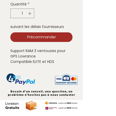
Quantité
*
suivant les délais fournisseurs
Précommander
Support RAM 3 ventouses pour
GPS Lowrance
Compatible ELITE et HDS
Livré support complet et monté
Besoin d'un conseil, une question, un
problème n'hesitez pas à nous contacter