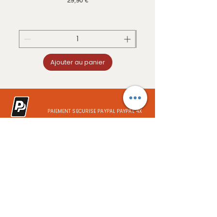
29,90 €
Ajouter au panier
PAIEMENT SECURISE PAYPAL PAYPAL 4X
CB / MASTERCARD / VISA / VIREMENT
FRANCE METROPOLITAINE / DOM-TOM /
UNION EUROPEENNE
InOut
8 Route de Gannat
03450 EBREUIL France