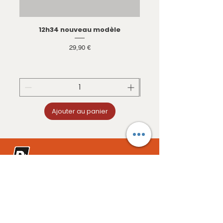
ralentir : avec notre fire starter, le
feu est à votre portée, où que
vous soyez !
12h34 nouveau modèle
Batterie Lithium 200A
LiFePO4 - Energie 
Prix
29,90 €
Ajouter au panier
PAIEMENT SECURISE PAYPAL PAYPAL 4X
CB / MASTERCARD / VISA / VIREMENT
FRANCE METROPOLITAINE / DOM-TOM /
UNION EUROPEENNE