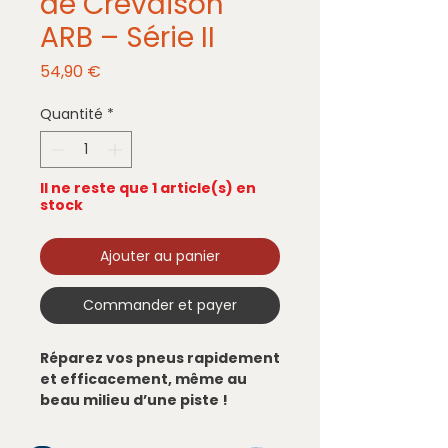
de Crevaison
ARB – Série II
Prix
54,90 €
Quantité
*
Il ne reste que 1 article(s) en
stock
Ajouter au panier
Commander et payer
Réparez vos pneus rapidement
et efficacement, même au
beau milieu d’une piste !
Le kit anti-crevaison ARB