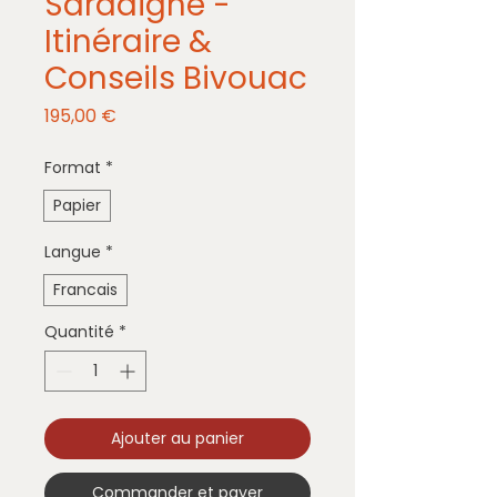
Sardaigne -
Itinéraire &
Conseils Bivouac
Prix
195,00 €
Format
*
Papier
Langue
*
Francais
Quantité
*
Ajouter au panier
Commander et payer