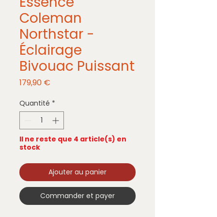
Essence
Coleman
Northstar -
Éclairage
Bivouac Puissant
Prix
179,90 €
Quantité
*
Il ne reste que 4 article(s) en
stock
Ajouter au panier
Commander et payer