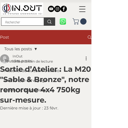
Post
Tous les posts
InOut
Tous les posts
18 févr.
5 min de lecture
Sortie d’Atelier : La M20
Matériel de cuisson Outdoor
"Sable & Bronze", notre
Remorque de voyage
remorque 4x4 750kg
Salons et expositions
sur-mesure.
Dernière mise à jour :
23 févr.